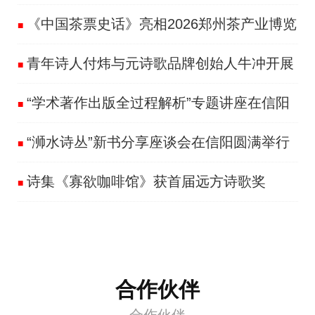
《中国茶票史话》亮相2026郑州茶产业博览
■
青年诗人付炜与元诗歌品牌创始人牛冲开展
会
■
“学术著作出版全过程解析”专题讲座在信阳
直播对话
■
“浉水诗丛”新书分享座谈会在信阳圆满举行
航空职业学院成功举
■
诗集《寡欲咖啡馆》获首届远方诗歌奖
■
合作伙伴