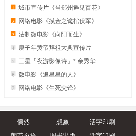
城市宣传片《当郑州遇见百花》
1
网络电影《摸金之诡棺伏军》
2
法制微电影《向阳而生》
3
庚子年黄帝拜祖大典宣传片
4
三星「夜游影像诗」* 余秀华
5
微电影《追星星的人》
6
网络电影《生死交锋》
7
偶然
想象
活字印刷
朝花夕拾
图书出版
活字印刷