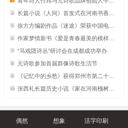
青年诗人付炜与元诗歌品牌创始人牛冲开展直播对话
3
长篇小说《人间》首发式在河南书香博物馆成功举办
4
徐方方编剧作品《迷途》荣获中国电影家协会举办的版权运营优秀IP银奖
5
作家梦情新书《爱是青春最美的模样》郑州首发
6
“马戏团诗丛”研讨会在成都成功举办
7
元诗歌参加首届群像诗歌生活节
8
《记忆中的乡愁》获得郑州市第二十三届文学艺术优秀成果奖青年鼓励奖
9
张西礼长篇历史小说《家在河南槐树营》研讨会于夏邑县文学艺术中心举行
10
偶然
想象
活字印刷