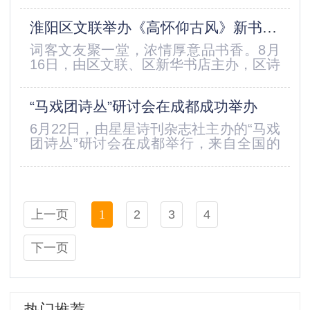
祥，陕煤集团党群工作部副部长卫庆华...
化机构出版服务客户1000+，诗歌衍生活
淮阳区文联举办《高怀仰古风》新书分享会
动200+继续坚持“始终用心做好书，让每
个人都能耕种诗意生活”理念用创意和靠
词客文友聚一堂，浓情厚意品书香。8月
谱，成为领先的文化供应商明年再会
16日，由区文联、区新华书店主办，区诗
词学会、区作协承办的李洪泽《高怀仰古
风》新书分享会在新华书店天润城门店举
“马戏团诗丛”研讨会在成都成功举办
办，吸引众多诗词文友、文学爱好者前来
聆听。活动现场，李洪泽先生以“诗心与
6月22日，由星星诗刊杂志社主办的“马戏
乡愁”为线索，深情回溯了《高怀仰古
团诗丛”研讨会在成都举行，来自全国的
风》的创作历程。“我生于淮阳、长于淮
诗人、诗评家以“穿过代际的海，眺望未
阳，三尺讲台站了三十多年，粉笔灰...
来的星星”为主题，围绕五位90后诗人的
作品展开研讨。这套由太白文艺出版社出
版、图书品牌“偶然” 策划出品的诗丛，凝
上一页
1
2
3
4
聚了苏州大学副教授、青年学者茱萸两年
半的心血。“当我们一起做梦时，世界就
是一个巨大的马戏团”的...
下一页
热门推荐