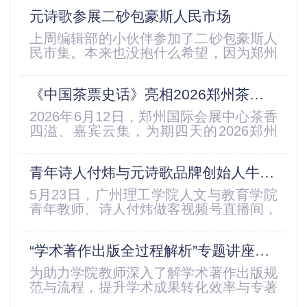
元诗歌参展二砂包豪斯人民市场
上周编辑部的小伙伴参加了二砂包豪斯人
民市集。本来也没抱什么希望，因为郑州
的市集大都是小吃市集，像我们这种比较
注重双休的独立出版机构，不太情愿牺牲
《中国茶票史话》亮相2026郑州茶产业博览会
我们的假期，更重要的是没多少人会买我
们做的书。没想到这么多热情的小伙伴冒
2026年6月12日，郑州国际会展中心茶香
着40度高温来到独立书店摊位区，出乎我
四溢、嘉宾云集，为期四天的2026郑州
的意料。这次市集主办方还是比较务实，
茶产业博览会盛大启幕。本届郑州茶博会
也很用心。开展时间下午4点半到...
以“华夏古都，茗动中原”为主题，展览面
青年诗人付炜与元诗歌品牌创始人牛冲开展直播对话
积达5万平方米，汇聚1600家优质展商，
涵盖六大茶类、新式茶饮、精品茶器、紫
5月23日，广州理工学院人文与教育学院
砂工艺、茶包装机械等全产业链产品，吸
青年教师、诗人付炜做客视频号直播间，
引6万人次专业观众与茶友观展，是中原
开启“内卷的时代，诗是避难所”主题深度
地区规模最大、规格...
访谈直播。本次直播由青年诗人、元诗歌
“学术著作出版全过程解析”专题讲座在信阳航空职业学院成功举办
品牌创始人牛冲全程主持，两位青年文学
创作者以诗意对话、深度思辨的形式，围
为助力学院教师深入了解学术著作出版规
绕时代内卷、青年精神困境、诗歌的当代
范与流程，提升学术成果转化效率与专著
价值、文学与生活的共生关系等核心话题
出版质量，2026年5月19日下午，由延边