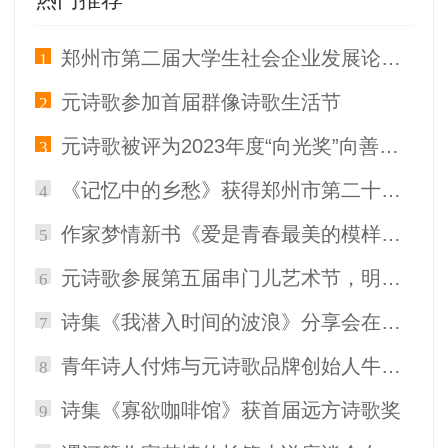
郑州市第二届大学生社会企业发展论坛圆满落幕！
1
元诗歌参加首届群像诗歌生活节
2
元诗歌被评为2023年度“向光奖”向善企业
3
《记忆中的乡愁》获得郑州市第二十三届文学艺术优秀成果奖青年鼓励奖
4
作家梦情新书《爱是青春最美的模样》郑州首发
5
元诗歌参展第五届串门儿艺术节，明年再会！
6
诗集《我潜入时间的波浪》分享会在越南2024霍瑞西斯中国论坛期间成功举办
7
青年诗人付炜与元诗歌品牌创始人牛冲开展直播对话
8
诗集《寡欲咖啡馆》获首届远方诗歌奖
9