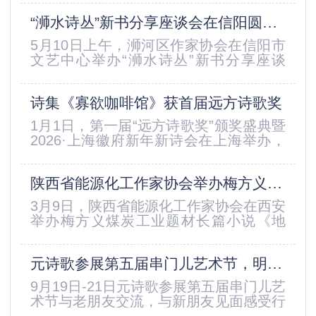
展开沉浸式探讨，为屏幕前的观...
大学出版社和河南省元诗歌文化传媒有限
“浉水诗丛”新书分享座谈会在信阳圆满举行
公司联合主办的“学术著作出版全过程解
析”的专题讲座在信阳航空职业学院成功
5月10日上午，浉河区作家协会在信阳市
举办。讲座吸引了众多教师到场聆听，现
文艺中心举办“浉水诗丛”新书分享座谈
场气氛热烈。 活动伊始，学院公共教学
会。本次活动以“浉水诗丛”为载体，集中
部杨刚主任致开场辞，他表示...
展示浉河区作协诗歌创作成果，通过现场
诗集《寡欲咖啡馆》获首届远方诗歌奖
赠书传递诗意文化力量，助力地方文化建
设与文艺事业高质量发展。座谈会由青年
1月1日，第一届“远方诗歌奖”颁奖盛典暨
诗人、浉河区作协副主席兼秘书长付炜主
2026·上海徽府新年新诗会在上海举办，
持。信阳市文联副主席、市作协主席田君
数百位诗人齐聚魔都。李遂（四川遂宁）
出席会议并致辞；会议宣读了信...
的《寡欲咖啡店》以平静叙事中暗涌生活
陕西省能源化工作家协会举办梅方义长篇小说《地火》作品分享会
哲思而荣获首届远方诗歌奖。第一届远方
诗歌奖（2025年度）评委会主任：杨四
3月9日，陕西省能源化工作家协会在西安
平副主任：谢建文初评委：胡亮、语伞、
举办梅方义煤炭工业题材长篇小说《地
大枪、卷土、陈晓松终评委：杨四平、谢
火》作品分享会。陕西省国资委宣传处处
建文、钱文亮、何言宏、...
长胡铭，著名作家、诗人商子秦、著名作
元诗歌参展第五届串门儿艺术节，明年再会！
家周养俊、著名作家李子白，陕西日报技
术总监韩富斌，陕西工人报副总编辑、编
9月19日-21日元诗歌参展第五届串门儿艺
委会主任田永刚，三秦都市报社长助理马
术节与老朋友交流，与新朋友见面感受行
军伟，陕西能源化工作协名誉主席王成
业冷暖作为一家立足郑州，成立13年的文