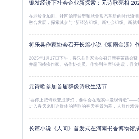
银发经济下社会企业新探索：元诗歌亮相 20
在老龄化加剧、社区治理转型和就业形态革新的时代浪潮
融合发展，探索其参与 “新经济组织、新社会组织、新就
文社会科学学院（公共管理学院）指导，北京社会企业发展
将乐县作家协会召开长篇小说《烟雨金溪》
2025年1月17日下午，将乐县作家协会召开新春茶话会暨
并慰问残疾作家、省作协会员、作协副主席张先震，县文联
会员、本会理事杨珍福创作的44万字长篇红色小说《烟雨金
元诗歌参加首届群像诗歌生活节
“要停止把诗歌变成梦幻，要学会在现实中发现诗歌”—
走入春天来到这群体的诗歌的春天春景为幕，人群作戏诗
定之乡3月21日-3月23日，元诗歌在群像诗歌生活节为期
长篇小说《人间》首发式在河南书香博物馆