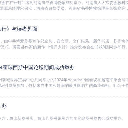
发布会在在开封兰考县河南省书香博物馆成功举办。河南省人大常委会教科
团原总经理宋保安，河南省政协委员、河南省书香博物馆理事长张晓亮
人文分社社长李勇军，郑州大学出版社社...
太行》与读者见面
下午，由中共博爱县委宣传部牵头，县文联、文广旅局、新华书店、县作协
启动仪式。博爱县作家的新作《情归太行》推介发布会在书城3楼同步举行
0余篇，以及贺淑幸的散文诗歌...
24霍瑞西斯中国论坛期间成功举办
城世界贸易中心共同举办的2024年Horasis中国会议在越南平阳会展
多名高级别成员参加，包括来自中国和越南的最具影响力的商业领袖。叶公子
《我潜入时间的...
举办
局主办，象山新华书店、象山县图书馆承办的李奕冰图书签售会成功举办。