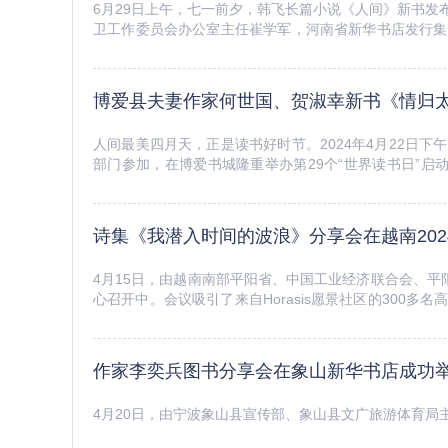
6月29日上午，七一前夕，韩飞长篇小说《人间》新书
卫工作委员会办公室主任崔学军，河南省新华书店发行集
郑州市文联原副主席、二级调研员李德专，郑州大学出版社
博爱县夫妻作家何世国、贺淑幸新书《情归
人间最美四月天，正是读书好时节。2024年4月22日
部门参加，在博爱书城隆重举办第29个“世界读书日”
《情归太行》这本书，共收录何世国近年创作的诗歌、散文6
诗集《我潜入时间的波浪》分享会在越南20
4月15日，由越南南部平阳省、中国工业经济联合会、平阳新
心召开中。会议吸引了来自Horasis愿景社区的300
为受邀嘉宾参加“女性赋能环节”，在会议期间举办了其诗集
作家李奕兵图书分享会在象山新华书店成功
4月20日，由宁波象山县宣传部、象山县文广旅游体育