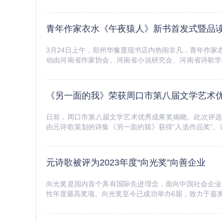
青年作家衣水《午夜猿人》新书首发式暨品
3月24日上午，郑州华豫显现书店内热闹非凡，青年作
动由河南省作家协会、河南省小说研究会、河南省诗歌学
豫显现书店倾情承办。河南省作家协会副主席、省诗歌学会
《另一面的我》荣获周口市第八届文学艺术
日前，周口市第八届文学艺术优秀成果奖揭晓。此次评选
由元诗歌策划的诗集《另一面的我》获得“入选作品奖”。
录个人成长的作品，包括“人生感悟”、“情满故土”、“邂逅爱
元诗歌被评为2023年度“向光奖”向善企业
向光奖是国内首个具有国际先进理念，面向中国社会企业
性年度最高奖项。向光奖至今已成功举办6届，致力于嘉
资机构，始终坚持公平、公正、公开的评选原则，吸引了全国