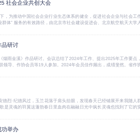
25 社会企业共创大会
下，为推动中国社会企业行业生态体系的健全，促进社会企业与社会工
业群体” 服务的有效路径，由北京市社会建设促进会、北京航空航天大学
促进会、社创星社会企业服务平台和北...
作品研讨
《烟雨金溪》作品研讨。会议总结了2024年工作、提出2025年工作要点
领导、作协会员等19人参加。2024年会员佳作频出，成绩斐然。省作
溪》由太白文艺出版...
—安德烈·纪德风过，玉兰花落于肩头抬眼，发现春天已经铺展开来我随人
歌是灵魂的羽翼这蓬勃春日里血肉在融融日光中疯长灵魂也找到了它的
三天的系列活动圆满结束。在这场诗...
成功举办