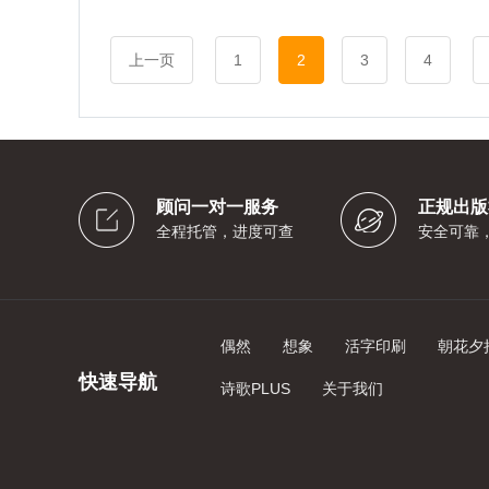
上一页
1
2
3
4
顾问一对一服务
正规出版
全程托管，进度可查
安全可靠
偶然
想象
活字印刷
朝花夕
快速导航
诗歌PLUS
关于我们