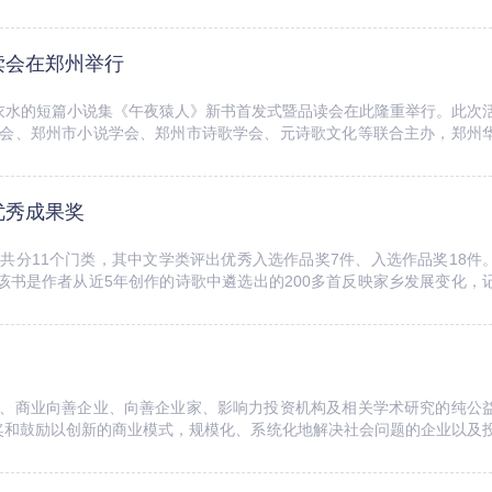
读会在郑州举行
家衣水的短篇小说集《午夜猿人》新书首发式暨品读会在此隆重举行。此次
会、郑州市小说学会、郑州市诗歌学会、元诗歌文化等联合主办，郑州
会长张鲜明，河南省作家协会副主席、《...
优秀成果奖
共分11个门类，其中文学类评出优秀入选作品奖7件、入选作品奖18件
该书是作者从近5年创作的诗歌中遴选出的200多首反映家乡发展变化，
情”等三辑。书中的作品充...
、商业向善企业、向善企业家、影响力投资机构及相关学术研究的纯公
奖和鼓励以创新的商业模式，规模化、系统化地解决社会问题的企业以及
近2000家企业及项目的参与，评选出...