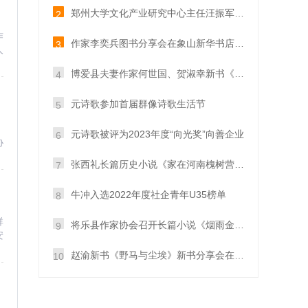
郑州大学文化产业研究中心主任汪振军教授到访元诗歌
2
作
作家李奕兵图书分享会在象山新华书店成功举办
3
人
博爱县夫妻作家何世国、贺淑幸新书《情归太行》与读者见面
4
元诗歌参加首届群像诗歌生活节
5
，
元诗歌被评为2023年度“向光奖”向善企业
6
协
张西礼长篇历史小说《家在河南槐树营》研讨会于夏邑县文学艺术中心举行
7
牛冲入选2022年度社企青年U35榜单
8
群
将乐县作家协会召开长篇小说《烟雨金溪》作品研讨
9
安
赵渝新书《野马与尘埃》新书分享会在我在书店成功举办
10