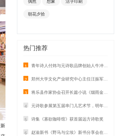
偶然
想象
活字印刷
朝花夕拾
热门推荐
青年诗人付炜与元诗歌品牌创始人牛冲开展直播对话
1
郑州大学文化产业研究中心主任汪振军教授到访元诗歌
2
将乐县作家协会召开长篇小说《烟雨金溪》作品研讨
3
元诗歌参展第五届串门儿艺术节，明年再会！
4
诗集《寡欲咖啡馆》获首届远方诗歌奖
5
庆新
赵渝新书《野马与尘埃》新书分享会在我在书店成功举办
6