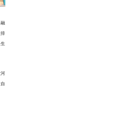
，融
放排
是生
大河
大自