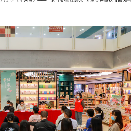
生态文学《守河者》——一起守护西江碧水”分享会在肇庆市四阅