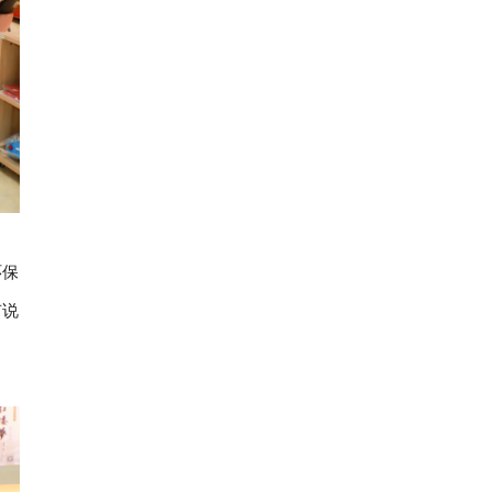
环保
有说