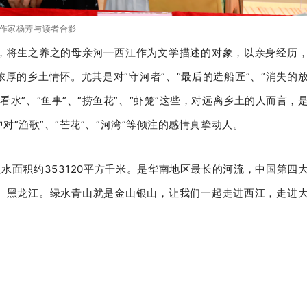
作家杨芳与读者合影
，将生之养之的母亲河—西江作为文学描述的对象，以亲身经历
厚的乡土情怀。尤其是对“守河者”、“最后的造船匠”、“消失的
看水”、“鱼事”、“捞鱼花”、“虾笼”这些，对远离乡土的人而言，
“渔歌”、“芒花”、“河湾”等倾注的感情真挚动人。
集水面积约353120平方千米。是华南地区最长的河流，中国第四
、黑龙江。绿水青山就是金山银山，让我们一起走进西江，走进