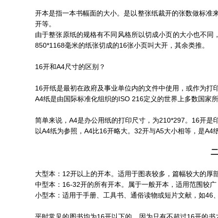
开本是指一本书幅面的大小。是以整张纸裁开的张数做标准来
开等。
由于整张原纸的规格有不同风格所以切成小页的大小也不同，以16
850*1168毫米的纸张切成的16张小页叫大开，其余类推。
16开和A4尺寸的区别？
16开纸是最初在政府及事业单位内的文件中使用，或作为打
A4纸是由国际标准化组织的ISO 216定义的世界上多数国
简单来说，A4是办公用纸的打印尺寸，为210*297。16开是印
以A4纸为参照，A4比16开略大。32开与A5大小相等，是A4
大型本：12开以上的开本。适用于图表较多，篇幅较大的厚
中型本：16-32开的所有开本。属于一般开本，适用范围较
小型本：适用于手册、工具书、通俗读物或短片文献，如46、
平时常见的图书均为16开以下的，因为只有不超过16开的