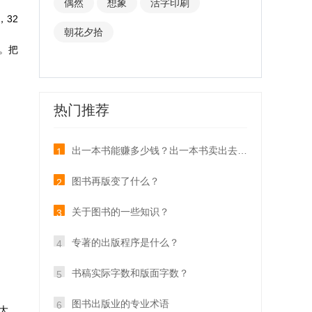
偶然
想象
活字印刷
32
朝花夕拾
开。把
热门推荐
出一本书能赚多少钱？出一本书卖出去多少本才能回本？
1
图书再版变了什么？
2
关于图书的一些知识？
3
专著的出版程序是什么？
4
书稿实际字数和版面字数？
5
图书出版业的专业术语
6
大、