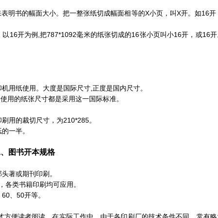
表明书的幅面大小。把一整张纸切成幅面相等的X小页，叫X开。如16开，
开为例,把787*1092毫米的纸张切成的16张小页叫小16开，或16
印机用纸使用。大度是国际尺寸,正度是国内尺寸。
家所使用的纸张尺寸都是采用这一国际标准。
刷用的裁切尺寸，为210*285。
纸的一半。
二、图书开本规格
部头著或期刊印刷。
广，各类书籍印刷均可应用。
60、50开等。
书才方便读者阅读，在实际工作中，由于各印刷厂的技术条件不同，常有略