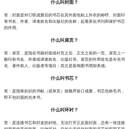
什么叫封面？
答：封面是对订联成册后的书芯在其外面包粘上外衣的称呼。封面印
有书名、作者、译者姓名和出版社的名称，起着美化书刊和保护书芯
的作用。
什么叫扉页？
答：扉页，是指在书籍封面或衬页之后、正文之前的一页。扉页上一
般印有书名、作者或译者姓名、出版社等。扉页的作用首先是补充书
名、著作权人、出版者等项目；其次是装饰图书增加美感。
什么叫书芯？
答：是指将折好的书帖（或单页）按顺序装订成册，书芯也称毛书，
即不包封面的光本书。
什么叫环衬？
答：是连接书芯和封皮的衬纸。无论打开正反面封面，总有一张连接
封面和内页的版面，叫做环衬，目的在于保持封面和书芯的牢固不脱