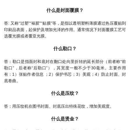
什么是封面覆膜？
答: 又称“过塑”“裱胶”“贴膜”等，是指以透明塑料薄膜通过热压覆贴到
印刷品表面，起保护及增加光泽的作用。通常情况下封面覆膜工艺可
选覆光膜或者覆亚光膜。
什么勒口？
答：勒口是指面封和底封在翻口处向里折转的延长部分（前者称“前
勒口”，后者称“后勒口”），其宽度一般不少于30毫米。主要作用
有：1）张贴作者信息 ；2）保护书芯；3）美观；4）防止封面、封
底卷曲。
什么是压纹？
答：用压纹机在图书封面、封底压出特殊花纹，增加美观度。
什么是烫金？