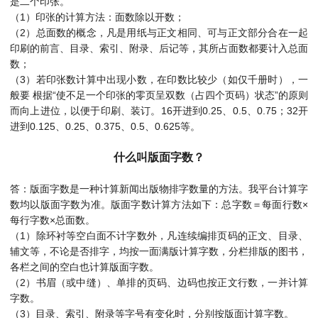
是二个印张。
（1）印张的计算方法：面数除以开数；
（2）总面数的概念，凡是用纸与正文相同、可与正文部分合在一起
印刷的前言、目录、索引、附录、后记等，其所占面数都要计入总面
数；
（3）若印张数计算中出现小数，在印数比较少（如仅千册时），一
般要 根据“使不足一个印张的零页呈双数（占四个页码）状态”的原则
而向上进位，以便于印刷、装订。16开进到0.25、0.5、0.75；32开
进到0.125、0.25、0.375、0.5、0.625等。
什么叫版面字数？
答：版面字数是一种计算新闻出版物排字数量的方法。我平台计算字
数均以版面字数为准。版面字数计算方法如下：总字数＝每面行数×
每行字数×总面数。
（1）除环衬等空白面不计字数外，凡连续编排页码的正文、目录、
辅文等，不论是否排字，均按一面满版计算字数，分栏排版的图书，
各栏之间的空白也计算版面字数。
（2）书眉（或中缝）、单排的页码、边码也按正文行数，一并计算
字数。
（3）目录、索引、附录等字号有变化时，分别按版面计算字数。