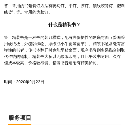
答：常用的书籍装订方法有骑马订、平订、胶订、锁线胶背订、塑料
线烫订等。常用的为胶订。
什么是精装书？
答：精装书是一种书的装订模式，配有具保护性的硬底封面（普遍采
用硬纸板，外覆以织物、厚纸或小牛皮等皮革）。精装书通常缝有富
弹性的书脊，使书本翻开时也能平贴桌面，现今书脊则多采黏合制取
代传统的缝制。精装书大多以无酸纸印制，且比平装书耐用、久存，
但成本较高、价格较昂贵。精装书普遍附有精美护封。
时间：2020年9月22日
服务项目