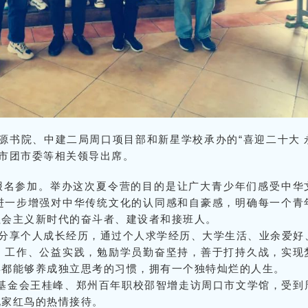
书院、中建二局周口项目部和新星学校承办的“喜迎二十大 
口市团市委等相关领导出席。
报名参加。举办这次夏令营的目的是让广大青少年们感受中华
进一步增强对中华传统文化的认同感和自豪感，明确每一个青
社会主义
新时代
的奋斗者、建设者和接班人。
分享个人成长经历，通过个人求学经历、大学生活、业余爱好
、工作、公益实践，勉励学员勤奋坚持，善于打持久战，实现
年都能够养成独立思考的习惯，拥有一个独特灿烂的人生。
益基金会王桂峰、郑州百年职校邵智增走访周口市文学馆，受到
说家红鸟的热情接待。