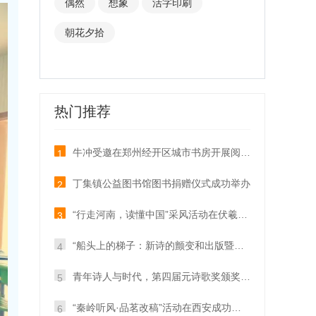
偶然
想象
活字印刷
朝花夕拾
热门推荐
牛冲受邀在郑州经开区城市书房开展阅读讲座
1
丁集镇公益图书馆图书捐赠仪式成功举办
2
“行走河南，读懂中国”采风活动在伏羲山成功举办
3
“船头上的梯子：新诗的颤变和出版暨阅读分享会”平顶山开讲
4
青年诗人与时代，第四届元诗歌奖颁奖典礼成功举办
5
“秦岭听风·品茗改稿”活动在西安成功举办
6