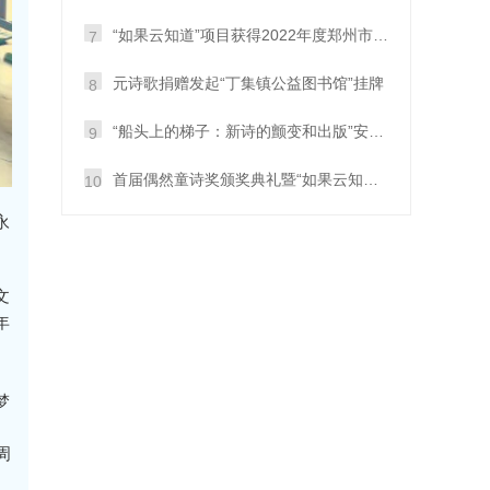
“如果云知道”项目获得2022年度郑州市儿童公益慈善大赛铜奖
7
元诗歌捐赠发起“丁集镇公益图书馆”挂牌
8
“船头上的梯子：新诗的颤变和出版”安阳开讲
9
首届偶然童诗奖颁奖典礼暨“如果云知道”童诗朗诵会在郑成功举办
10
永
文
年
、
梦
周