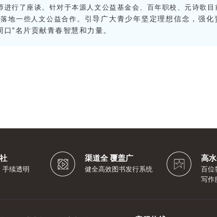
师进行了座谈。针对于本源人文公益基金会、百年职校、元诗歌目
引导
广大青少年坚定理想信念，强化
够落地一些人文公益合作。
周口”名片贡献青春智慧和力量。
社
渠道全 覆盖广
高水
，手续透明
健全高效图书发行系统
百位
写作