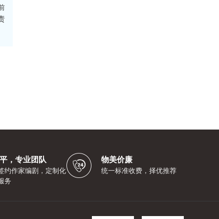
前
责
平，专业团队
物美价廉
签约作家编剧，定制化
统一标准收费，择优推荐
服务